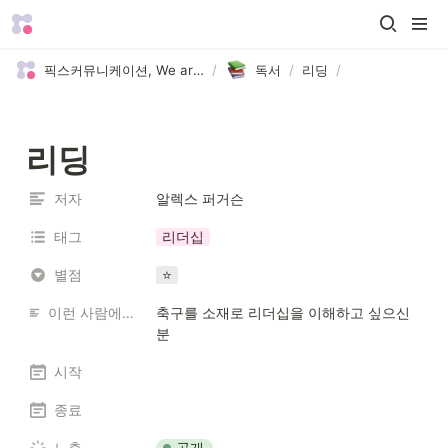
픽스커뮤니케이션, We are Picks 😄
/
독서
/
리딩
/
리딩
저자
알렉스 퍼거슨
태그
리더십
별점
⭐
이런 사람에게 추천해요
축구를 소재로 리더십을 이해하고 싶으신 
분
시작
종료
공개
노출