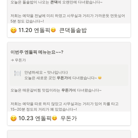
오늘은 돌솥밥이 나오는 
큰댁
에 오랜만에 다녀왔습니다~

저희는 예약을 전날에 미리 하였고 사무실과 거리가 가까운듯 먼듯싶어 
5분 정도 갔습니다~!
외관은 정겨운 주택느낌이고 돌솥밥은 기본으로 메뉴 선택이 있었습니
11.20 엔돌픽
  큰댁돌솥밥
다.
이번주 엔돌픽 메뉴는요~~?
→ 우돈가
안녕하세요 ~ 맛나입니다:)

오늘은 새로운 곳인 
우돈가
에 다녀왔습니다~ 
오늘은 매운갈비찜 맛집이라는 
우돈가
에 다녀왔습니다~

저희는 예약을 따로 하지 않았고 사무실과는 거리가 있어 차를 타고 
15~20분 정도의 거리가 꽤 있었습니다~!
외관은 갈비찜이라고 전혀 메뉴를 예측할 수 없는? 깨끗하고 정돈이 되
10.23 엔돌픽
  우돈가
어있는 가게였습니다.
갈비찜 외에도 갈비탕, 제육 등이 있었습니다.