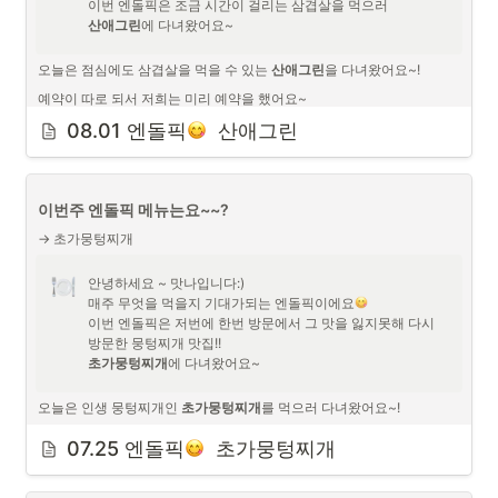
산애그린
에 다녀왔어요~
오늘은 점심에도 삼겹살을 먹을 수 있는 
산애그린
을 다녀왔어요~!
예약이 따로 되서 저희는 미리 예약을 했어요~

평일 점심시간에 꽤 많은 사람들이 고기를 드시고 계셔서 맛집인가 했어
08.01 엔돌픽
  산애그린
요:)

이번주 엔돌픽 메뉴는요~~?
→ 초가뭉텅찌개
안녕하세요 ~ 맛나입니다:)

매주 무엇을 먹을지 기대가되는 엔돌픽이에요
이번 엔돌픽은 저번에 한번 방문에서 그 맛을 잃지못해 다시 
초가뭉텅찌개
에 다녀왔어요~
오늘은 인생 뭉텅찌개인 
초가뭉텅찌개
를 먹으러 다녀왔어요~!
예약이 따로 안되서 서둘러 갔어요~

07.25 엔돌픽
  초가뭉텅찌개
일찍 갔는데도 자리가 없어서 조금 기다렸답니다!
