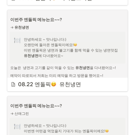
이번주 엔돌픽 메뉴는요~~?
→ 
유천냉면
안녕하세요 ~ 맛나입니다:)

오랜만에 돌아온 엔돌픽이에요!
유천냉면
에 다녀왔어요~
오늘은  냉면과 고기를 같이 먹을 수 있는 
유천냉면
을 다녀왔어요~!
예약이 따로되서 저희는 미리 예약을 하고 방뮨을 했어요~!

저희는 조금 일찍 도착한 편이였는데 12시가 조금 지나니 풀테이블로 금
08.22 엔돌픽
  유천냉면
방차서 맛집임을 느꼈어요:)

회냉면! 짱!
이번주 엔돌픽 메뉴는요~~?
→ 산애그린
안녕하세요 ~ 맛나입니다:)

이번엔 어떤걸 먹었을지 기대가 되는 엔돌픽이에요!