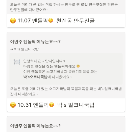
오늘은 거리가 쫌 있는 직접 하시는 만두로 찐 로컬 만두맛집인 천진동 
만두전골에 다녀왔어요~
11.07 엔돌픽
  천진동 만두전골
직접 만드신 만두피 같은데 만두속이 빨개서 김치만두 같은 만두였어요!
이번주 엔돌픽 메뉴는요~~?
→ 박‘s 얼크니국밥
안녕하세요 ~ 맛나입니다:)

다양한 맛집을 찾는 엔돌픽이에요!
박’s오르니국밥
에 다녀왔어요~
오늘은 조금 거리가 있는 소고기국밥괴 뚝불제육을 파는 박’s 얼크니국밥
집에 다녀왔어요~
10.31 엔돌픽
  박‘s 얼크니국밥
생각보다 국밥그릇도 엄청 크고 소면도 주셔서 든든한 한끼 가능하고
제육도 달달하니 밥비벼먹기 딱좋은 제육이에요!
이번주 엔돌픽 메뉴는요~~?