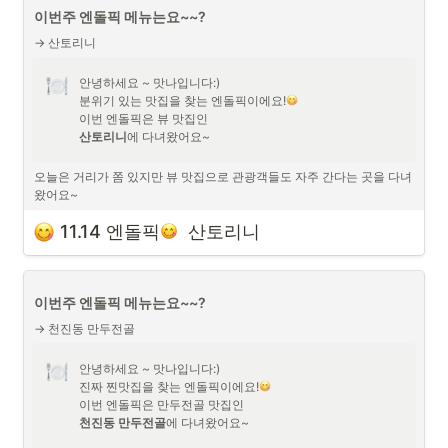
이번주 엔돌픽 메뉴는요~~?
→ 산토리니
안녕하세요 ~ 맛나입니다:)

분위기 있는 맛집을 찾는 엔돌픽이에요!
산토리니
에 다녀왔어요~
오늘은 거리가 쫌 있지만 뷰 맛집으로 관광객들도 자주 간다는 곳을 다녀
왔어요~

11.14 엔돌픽
  산토리니
뷰가 포인트인데 너무 이뻐요! 노을이 지면 더 이쁠 것 같아요~

파스타와 피자는 말이 필요없이 맛있고요~~ 커피도 맛있었어요~!
이번주 엔돌픽 메뉴는요~~?
→ 천진동 만두전골
안녕하세요 ~ 맛나입니다:)

진짜 찐맛집을 찾는 엔돌픽이에요!
천진동 만두전골
에 다녀왔어요~