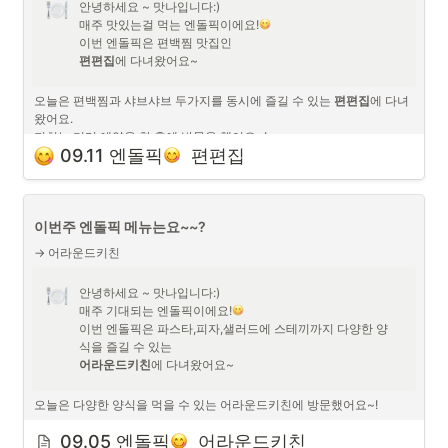
안녕하세요 ~ 맛나입니다:)

매주 맛있는걸 먹는 엔돌픽이에요!
편편집
에 다녀왔어요~
오늘은 편백찜과 샤브샤브 두가지를 동시에 즐길 수 있는 
편편집
에 다녀
왔어요.

저희는 미리 예약을 한 후에 방문을 했어요~!
설렁탕 안에 밥이랑 면이랑 같이 나와요!
09.11 엔돌픽
  편편집
돌솥에 나와서 금방 식지않고 따뜻하게도 먹을 수 있구요! 
사진은 이것밖에 없지만ㅠ ㅠ 

너무너무 맛있고 심지어 이 맛있는 게 무한리필이에요!!!!
편백찜 이제 그만먹고싶다~ 싶으면 샤브샤브로도 변경해서 먹을 수 있어
이번주 엔돌픽 메뉴는요~~?
요!!!!

→ 어라운드키친
샤브샤브의 마지막은 계란죽!!! 너무 맛있었어요~!!!
오늘도 편안하고~ 맛있는 엔돌픽이였습니다~
안녕하세요 ~ 맛나입니다:)

매주 기대되는 엔돌픽이에요!
이번 엔돌픽은 파스타,피자,샐러드에 스테끼까지 다양한 양
어라운드키친
에 다녀왔어요~
항상 오면 비빔국수랑 치킨을 필수로 시키는데요!
오늘은 다양한 양식을 먹을 수 있는 어라운드키친에 방문했어요~!
예약이 가능해서 저희는 미리 예약을 하고 방문응 했어요~!

09.05 엔돌픽
  어라운드키친