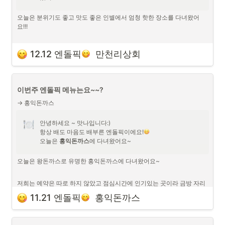
오늘은 분위기도 좋고 맛도 좋은 인별에서 엄청 핫한 장소를 다녀왔어
요!!!

저희는 예약은 따로 하지 않았고 점심시간등에는 굉장히 인기있는 곳이
12.12 엔돌픽
  만천리상회
라 금방 자리가 차니
서둘러 가시는게 좋아요~!
들기름 막국수가 시그니쳐 메뉴에요
이번주 엔돌픽 메뉴는요~~?
막국수,옹제비, 고기완자, 수육까지 다양한 메뉴들을 시켰는데 다 맛있었
→ 홍익돈까스
어요!
안녕하세요 ~ 맛나입니다:)

항상 배도 마음도 배부른 엔돌픽이에요!
오늘은 
홍익돈까스
에 다녀왔어요~
오늘도 맛도 좋고 분위기도 좋은 엔돌픽이였습니다~
오늘은 왕돈까스로 유명한 홍익돈까스에 다녀왔어요~

저희는 예약은 따로 하지 않았고 점심시간에 인기있는 곳이라 금방 자리
가 차니
11.21 엔돌픽
  홍익돈까스
서둘러 가시는게 좋아요~!