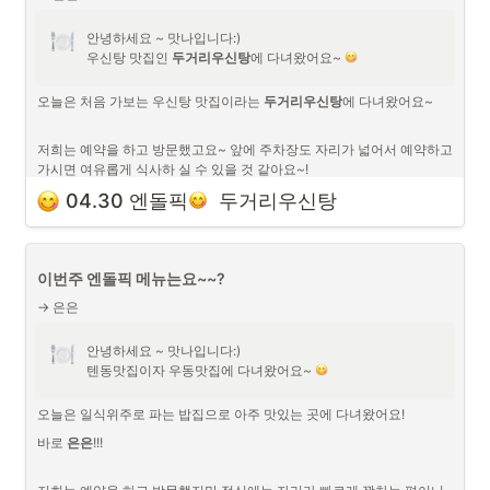
안녕하세요 ~ 맛나입니다:)

우신탕 맛집인 
두거리우신탕
에 다녀왔어요~ 
오늘은 처음 가보는 우신탕 맛집이라는 
두거리우신탕
에 다녀왔어요~

저희는 예약을 하고 방문했고요~ 앞에 주차장도 자리가 넓어서 예약하고 
가시면 여유롭게 식사하 실 수 있을 것 같아요~!
주문한 음식은 우신전골!!(1인도 가능하다고 하네요!)
04.30 엔돌픽
  두거리우신탕
우신전골에 돌솥밥까지… 푸짐했어요!
전골이라 각자 덜어먹으면 되서 편했어요~!
이번주 엔돌픽 메뉴는요~~?
오늘은 몸도 마음도 뜨끈한 엔돌픽이였습니다~
→ 은은
두거리우신탕 위치
안녕하세요 ~ 맛나입니다:)

텐동맛집이자 우동맛집에 다녀왔어요~ 
오늘은 일식위주로 파는 밥집으로 아주 맛있는 곳에 다녀왔어요!
바로 
은은
!!!
