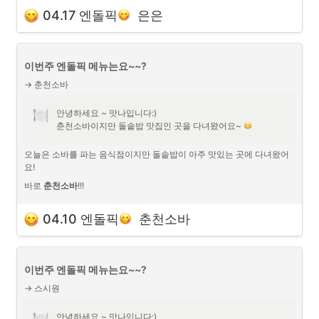
저희는 예약을 하고 방문했지만 점심에는 자리가 빠르게 꽉차는 편이니 
조금 이르게 가시는게 좋아요~!
04.17 엔돌픽
  은은
텐동과 장어덮밥!
우동이랑 초밥 등 음식 메뉴는 아주 다양했어요~!
이번주 엔돌픽 메뉴는요~~?
→ 춘천소바
오늘은 몸도 마음도 따뜻해진 엔돌픽이였습니다~
안녕하세요 ~ 맛나입니다:)

은은 위치
춘천소바이지만 돌솥밥 맛집인 곳을 다녀왔어요~ 
오늘은 소바를 파는 음식점이지만 돌솥밥이 아주 맛있는 곳에 다녀왔어
요!
바로 
춘천소바
!!!

저희는 예약을 하고 방문했지만 점심에는 엄청 바쁘니 조금 서둘러 가시
04.10 엔돌픽
  춘천소바
는게 좋아요~!
소바와 돌솥밥 그리고 돈까스 까지 음식 메뉴는 아주 다양했어요~!
이번주 엔돌픽 메뉴는요~~?
→ 스시원
안녕하세요 ~ 맛나입니다:)
