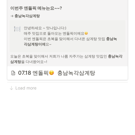
이번주 엔돌픽 메뉴는요~~?
→ 
충남녹각삼계탕
안녕하세요 ~ 맛나입니다:)

매주 맛집으로 돌아오는 엔돌픽이에요
이번 엔돌픽은 초복을 맞이해서 다녀온 삼계탕 맛집 
충남녹
각삼계탕이에
요~
오늘은 초복을 맞이해서 저희가 나름 자주가는 삼계탕 맛집인 
충남녹각
삼계탕
을 다녀왔어요~!
항상 예약을 하고 가는 편이라 예약하고 방문했답니다.
07.18 엔돌픽
  충남녹각삼계탕
점심시간이라 그런지 손님이 엄청 많드라구요~!
Load more
저번에 갔을때보다 삼계탕이 더 커졌어요!!
여전히 사르르 입에서 바로 녹아 너무 맛있어요!
여전히 인삼주도 기본으로 주시고 마지막에는 인삼우유도 주시니 한번 
드셔보는거 추천해요~~