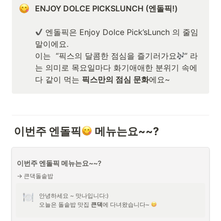
ENJOY DOLCE PICKSLUNCH (엔돌픽!)
 엔돌픽은 Enjoy Dolce Pick’sLunch 의 줄임
말이에요.

이는  “픽스의 달콤한 점심을 즐기러가요
” 라
는 의미로 목요일마다 화기애애한 분위기 속에 
다 같이 먹는 
픽스만의 점심 문화
에요~
이번주 엔돌픽
메뉴는요~~?
이번주 엔돌픽 메뉴는요~~?
→ 큰댁돌솥밥
안녕하세요 ~ 맛나입니다:)

오늘은 돌솥밥 맛집 
큰댁
에 다녀왔습니다~ 