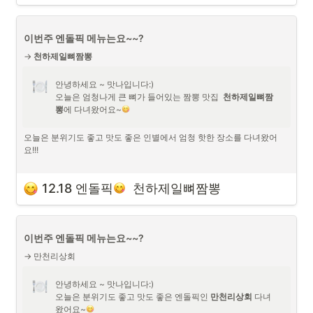
이번주 엔돌픽 메뉴는요~~?
→ 
천하제일뼈짬뽕
안녕하세요 ~ 맛나입니다:)

오늘은 엄청나게 큰 뼈가 들어있는 짬뽕 맛집 
 천하제일뼈짬
뽕
에
다녀왔어요~
오늘은 분위기도 좋고 맛도 좋은 인별에서 엄청 핫한 장소를 다녀왔어
요!!!

저희는 미리 예약을 해서 방문했어요~

12.18 엔돌픽
  천하제일뼈짬뽕
점심시간전에도 굉장히 인기있는 곳이라 금방 자리가 차니 예약을 하시
거나 이른 점심으로 서둘러 가시는게 좋아요~!
이집은 뼈짬뽕이 시그니처에요
이번주 엔돌픽 메뉴는요~~?
→ 만천리상회
안녕하세요 ~ 맛나입니다:)

오늘은 분위기도 좋고 맛도 좋은 엔돌픽인 
만천리상회 
다녀
왔어요~