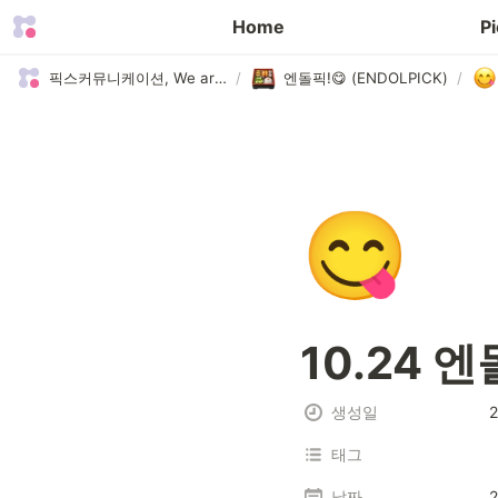
🛠️
Home
Pi
픽스커뮤니케이션, We are Picks 😄
/
엔돌픽!😋 (ENDOLPICK)
/
😋
10.24 
생성일
2
태그
날짜
2