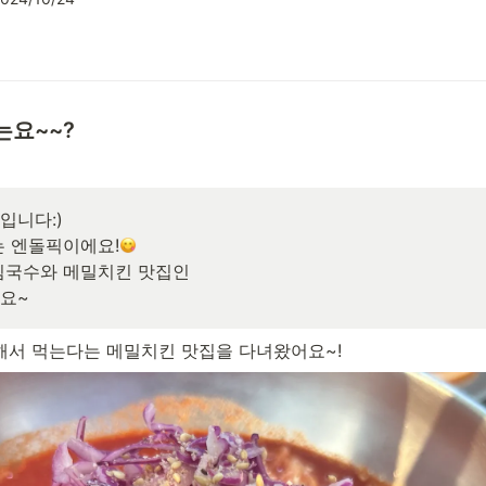
는요~~?
니다:)

는 엔돌픽이에요!
요~
해서 먹는다는 메밀치킨 맛집을 다녀왔어요~!