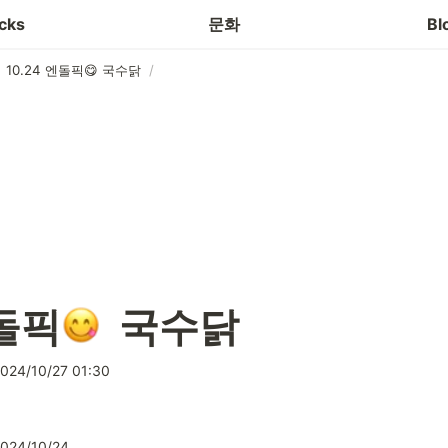
 서비스
🍱 엔돌픽
cks
문화
Bl
10.24 엔돌픽😋 국수닭
/
엔돌픽
  국수닭
024/10/27 01:30
024/10/24