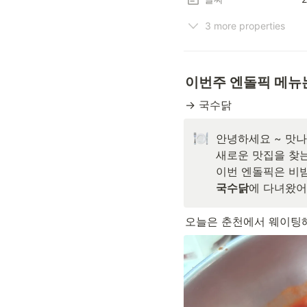
3 more properties
이번주 엔돌픽 메뉴
→ 국수닭
안녕하세요 ~ 맛나입
새로운 맛집을 찾
국수닭
에 다녀왔어
오늘은 춘천에서 웨이팅